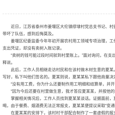
近日，江苏省泰州市姜堰区大伦镇缪埭村党总支书记、村委
带坏了队伍，感到后悔莫及。
姜堰区纪委监委今年年初开展农村用工领域专项治理，工作
支出凭证，却没有卖树入账记录。
“卖树的钱可能过段时间就到村里账上。”面对询问，在支出
释说。
此后，工作人员相继走访村民和在该村做木材生意的夏某。
写好，私下叫他们签名的。夏某则说，夏某某私下跟他商量决
“没有用工费，你为什么还要制作用工明细和结算单，并开具
“因为今后还要在村里做生意，我才答应夏某某，并按他的
掌握相关情况后，工作人员找到夏某某谈话。证据面前，夏
喝，由于餐费、烟酒费无法正常报支，夏某某便提议采取“变通
在夏某某的安排下，该村村干部配合制作了一套虚假的报支