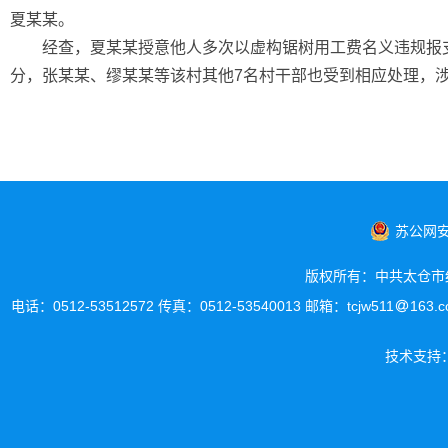
夏某某。
经查，夏某某授意他人多次以虚构锯树用工费名义违规报支餐
分，张某某、缪某某等该村其他7名村干部也受到相应处理，涉案
苏公网安备
版权所有：中共太仓市
电话：0512-53512572 传真：0512-53540013 邮箱：tcjw511
163
技术支持